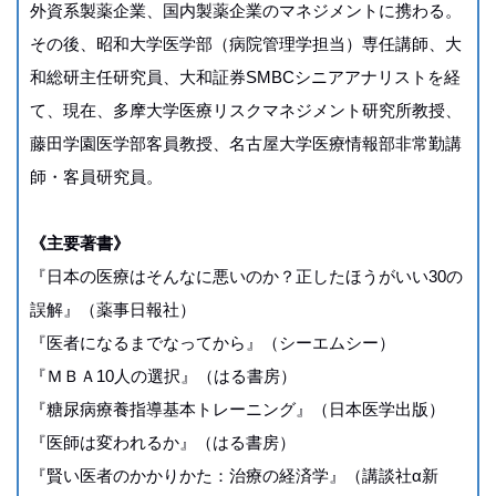
外資系製薬企業、国内製薬企業のマネジメントに携わる。
その後、昭和大学医学部（病院管理学担当）専任講師、大
和総研主任研究員、大和証券SMBCシニアアナリストを経
て、現在、多摩大学医療リスクマネジメント研究所教授、
藤田学園医学部客員教授、名古屋大学医療情報部非常勤講
師・客員研究員。
《主要著書》
『日本の医療はそんなに悪いのか？正したほうがいい30の
誤解』（薬事日報社）
『医者になるまでなってから』（シーエムシー）
『ＭＢＡ10人の選択』（はる書房）
『糖尿病療養指導基本トレーニング』（日本医学出版）
『医師は変われるか』（はる書房）
『賢い医者のかかりかた：治療の経済学』（講談社α新